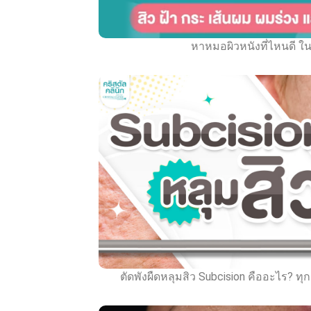
หาหมอผิวหนังที่ไหนดี
ตัดพังผืดหลุมสิว Subcision คืออะไร? ทุกเร