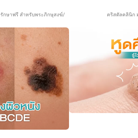
รักษาฟรี สำหรับพระภิกษุสงฆ์/
คริสตัลคลินิ