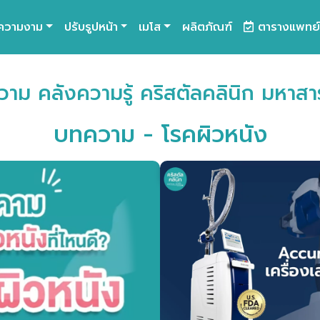
ความงาม
ปรับรูปหน้า
เมโส
ผลิตภัณฑ์
ตารางแพทย์
าม คลังความรู้ คริสตัลคลินิก มหาส
บทความ - โรคผิวหนัง