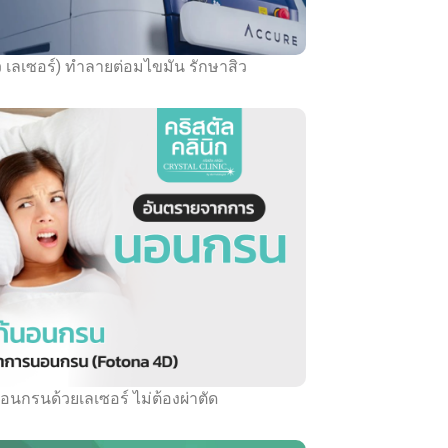
 เลเซอร์) ทำลายต่อมไขมัน รักษาสิว
นกรนด้วยเลเซอร์ ไม่ต้องผ่าตัด