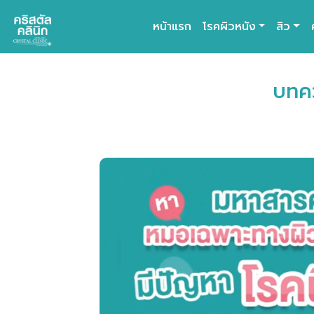
หน้าแรก
โรคผิวหนัง
สิว
Main Navigation
บทคว