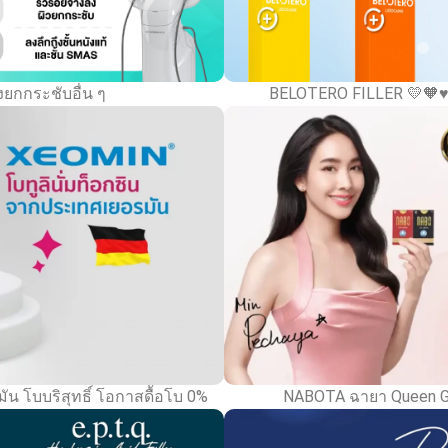
องยกกระชับอื่น ๆ
BELOTERO FILLER 💛🧡♥️💜
น โบบริสุทธิ์ โอกาสดื้อโบ 0%
NABOTA ฉายา Queen Gol