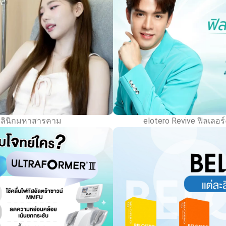
ัลคลินิกมหาสารคาม
elotero Revive ฟิลเลอร