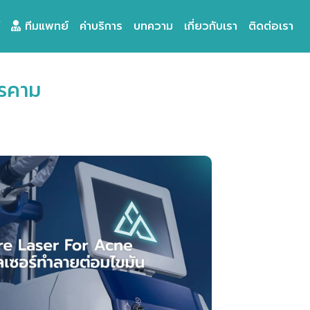
ทีมแพทย์
ค่าบริการ
บทความ
เกี่ยวกับเรา
ติดต่อเรา
ารคาม