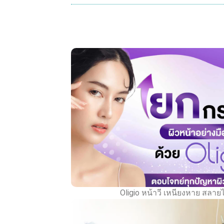
Oligio หน้าวี เหนียงหาย สลายไ