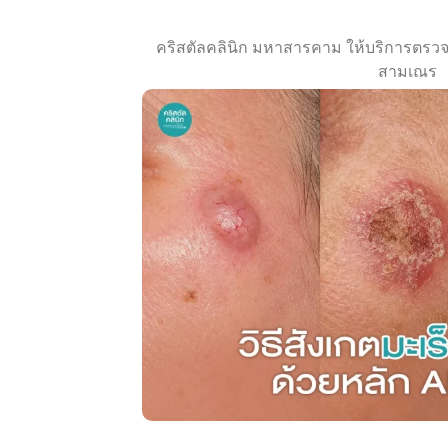
คริสตัลคลินิก มหาสารคาม ให้บริการตรวจ
สามเณร