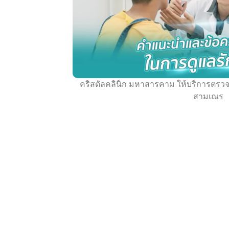
คริสตัลคลินิก มหาสารคาม ให้บริการตรวจ
สามเณร