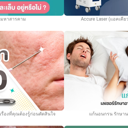
 ในมหาสารคาม
Accure Laser (แอคเคียว
ื่องที่คุณต้องรู้ก่อนตัดสินใจ
แก้นอนกรน รักษานอ