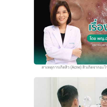
สาเหตุการเกิดสิว (Acne) สิวเกิดจากอะไร