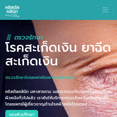
Main Navigation
🧬 ตรวจรักษา
โรคสะเก็ดเงิน ยาฉีด
สะเก็ดเงิน
ตรวจรักษาโดยแพทย์เฉพาะทางผิวหนัง
คริสตัลคลินิก มหาสารคาม นอกจากจะบริการตรวจรักษาโรค
ผิวหนังทั่วไปแล้ว เรายังให้บริการตรวจรักษาโรคสะเก็ดเงิน
โดยแพทย์ผู้เชี่ยวชาญด้านโรคผิวหนังโดยตรง
จองคิวปรึกษา