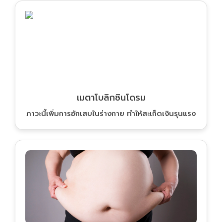
เมตาโบลิกซินโดรม
ภาวะนี้เพิ่มการอักเสบในร่างกาย ทำให้สะเก็ดเงินรุนแรง