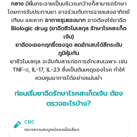
กลาง
มีผื่นกระจายเป็นบริเวณกว้างก็สามารถรักษา
โดยการรับประทานยา อาจร่วมกับการฉายแสงอาทิตย์
เทียม และหาก
อาการรุนแรงมาก
อาจต้องใช้ยาฉีด
Biologic drug (ยาฉีดชีวโมเลกุล รักษาโรคสะเก็ด
เงิน)
ยาฉีดจะออกฤทธิ์ตรงจุด ลดอักเสบได้ลึกระดับ
ภูมิคุ้มกัน
ยาชีวโมเลกุล จะจับกับสารก่อการอักเสบเฉพาะ เช่น
TNF-α, IL-17, IL-23 ซึ่งเป็นต้นเหตุของโรค ทำให้
ควบคุมอาการได้อย่างแม่นยำ
ก่อนเริ่มยาฉีดรักษาโรคสะเก็ดเงิน ต้อง
ตรวจอะไรบ้าง?
CBC
ตรวจความสมบูรณ์ของเม็ดเลือด