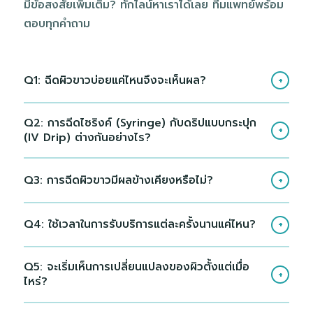
มีข้อสงสัยเพิ่มเติม? ทักไลน์หาเราได้เลย ทีมแพทย์พร้อม
ตอบทุกคำถาม
Q1: ฉีดผิวขาวบ่อยแค่ไหนจึงจะเห็นผล?
+
Q2: การฉีดไซริงค์ (Syringe) กับดริปแบบกระปุก
+
(IV Drip) ต่างกันอย่างไร?
Q3: การฉีดผิวขาวมีผลข้างเคียงหรือไม่?
+
Q4: ใช้เวลาในการรับบริการแต่ละครั้งนานแค่ไหน?
+
Q5: จะเริ่มเห็นการเปลี่ยนแปลงของผิวตั้งแต่เมื่อ
+
ไหร่?