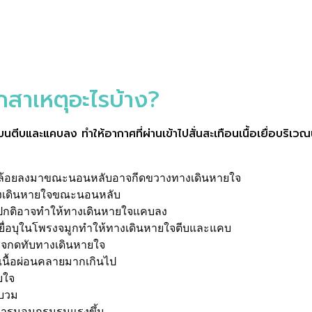
สาเหตุอะไรบ้าง?
และแคบลง ทำให้อากาศที่ผ่านเข้าไปสั่นสะเทือนเนื้อเยื่อบริเวณนั้น
คล้อยลงมาขณะนอนหลับอาจกีดขวางทางเดินหายใจ
นทางเดินหายใจขณะนอนหลับ
ปกติอาจทำให้ทางเดินหายใจแคบลง
ยื่อบุในโพรงจมูกทำให้ทางเดินหายใจตีบและแคบ
าจกดทับทางเดินหายใจ
นื้อผ่อนคลายมากเกินไป
ยใจ
กบวม
ารนอนกรนรุนแรงขึ้น