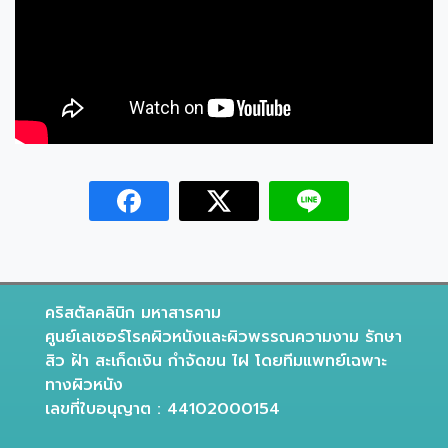
คริสตัลคลินิก มหาสารคาม
ศูนย์เลเซอร์โรคผิวหนังและผิวพรรณความงาม รักษา
สิว ฝ้า สะเก็ดเงิน กำจัดขน ไฝ โดยทีมแพทย์เฉพาะ
ทางผิวหนัง
เลขที่ใบอนุญาต : 44102000154