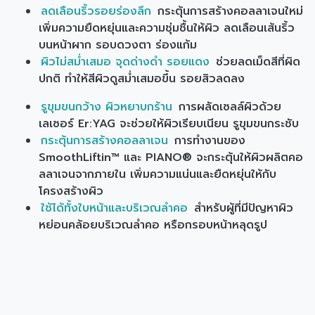
ลดเลือนริ้วรอยร่องลึก
กระตุ้นการสร้างคอลลาเจนใหม่
เพิ่มความยืดหยุ่นและความชุ่มชื้นให้ผิว ลดเลือนเส้นริ้ว
บนหน้าผาก รอบดวงตา ร่องแก้ม
ผิวไม่สม่ำเสมอ จุดด่างดำ รอยแดง
ช่วยลดเม็ดสีที่ผิด
ปกติ ทำให้สีผิวดูสม่ำเสมอขึ้น รอยสิวลดลง
รูขุมขนกว้าง ผิวหยาบกร้าน
การผลัดเซลล์ผิวด้วย
เลเซอร์ Er:YAG จะช่วยให้ผิวเรียบเนียน รูขุมขนกระชับ
กระตุ้นการสร้างคอลลาเจน
การทำงานของ
SmoothLiftin™ และ PIANO® จะกระตุ้นให้ผิวผลิตคอ
ลลาเจนจากภายใน เพิ่มความแน่นและยืดหยุ่นให้กับ
โครงสร้างผิว
ใช้ได้ทั้งใบหน้าและบริเวณลำคอ
สำหรับผู้ที่มีปัญหาผิว
หย่อนคล้อยบริเวณลำคอ หรือกรอบหน้าหลุดรูป