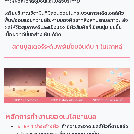
ทำให้ผิวสะอาดชุ่มชื้นและเปล่งประกาย
เสริมปริมาณวิตามินที่มีส่วนช่วยในกระบวนการผลัดเซลล์ผิว
ฟื้นฟูซ่อมแซมความเสียหายของผิวจากสิ่งสกปรกมลภาวะ ส่ง
ผลให้ผิวสุขภาพดีและแข็งแรง มีผิวสัมผัสที่เนียนนุ่ม ชุ่มชื้น
เนื้อผิวที่ดีขึ้นอย่างเห็นได้ชัด
สกินบูสเตอร์ระดับพรีเมี่ยมอันดับ 1 ในเกาหลี
หลักการทำงานของเมโสชาแนล
STEP 1 ชำระล้างผิว
ทำความสะอาดเซลล์ผิวที่ตายแล้ว
ขจัดสารพิษและของเสีย ควบคุมความมัน