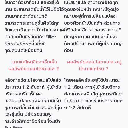
ข้นกว่าตัวยาทั่วไป และอยู่ได้
เมโสชาแนล สามารถใช้ได้ทุก
นาน จะสามารถอุ้มน้ำไว้ในผิวไว้
จุดของใบหน้า เพราะมีจุดมุ่ง
นานมากกว่าตัวยาปกติ
หมายอยู่ที่การเปลี่ยนแปลง
สามารถกระจายสู่ชั้นผิวได้ทุก
ของผิวหน้าเป็นหลัก ส่วนการ
ชั้นและกว้างกว่า ในต่างประเทศ
ใช้ในส่วนอื่น ๆ ของร่างกายที่
ตัวนี้จะเป็นที่รู้จักดีใช้ Filler
มีปัญหาด้านผิวนั้น จำเป็นจะ
ยี่ห้อดังยี่ห้อหนึ่งซึ่งมี
ต้องปรึกษาแพทย์ผู้เชี่ยวชาญ
คุณสมบัติเหมือนกัน
ก่อน
นานแค่ไหนจึงจะเริ่มเห็น
ผลลัพธ์ของเมโสชาแนล อยู่
ผลลัพธ์ของเมโสชาแนล ?
ได้นานแค่ไหน ?
หลังการฉีดเมโสชาแนลไปแล้ว
โดยผลลัพธ์จะอยู่ได้ประมาณ
ประมาณ 1-2 สัปดาห์ ผู้เข้ารับ
1-2 เดือน หากผู้เข้ารับบริการ
บริการจะเริ่มเห็นผล
ต้องการคงผิวที่ดูสุขภาพดีเอา
เปลี่ยนแปลงของผิวหน้าที่เริ่ม
ไว้เรื่อย ๆ ควรรับบริการได้ทุก
สุขภาพดีขึ้นผ่านผิวสัมผัสที่นุ่ม
ๆ 1-2 สัปดาห์
และชุ่มชื้น มีสีผิวอมชมพู
กระจ่างใสกว่าผิวก่อนที่จะเข้า