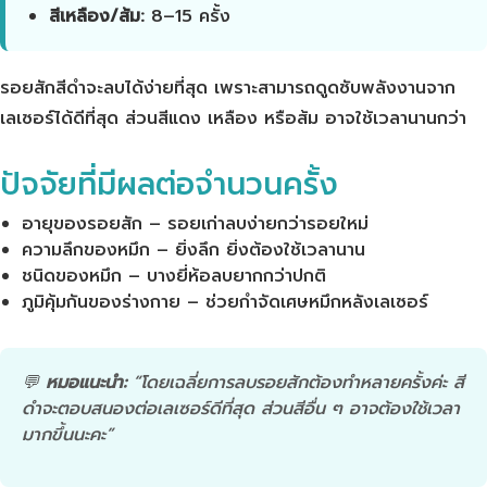
สีเหลือง/ส้ม:
8–15 ครั้ง
รอยสักสีดำจะลบได้ง่ายที่สุด เพราะสามารถดูดซับพลังงานจาก
เลเซอร์ได้ดีที่สุด ส่วนสีแดง เหลือง หรือส้ม อาจใช้เวลานานกว่า
ปัจจัยที่มีผลต่อจำนวนครั้ง
อายุของรอยสัก – รอยเก่าลบง่ายกว่ารอยใหม่
ความลึกของหมึก – ยิ่งลึก ยิ่งต้องใช้เวลานาน
ชนิดของหมึก – บางยี่ห้อลบยากกว่าปกติ
ภูมิคุ้มกันของร่างกาย – ช่วยกำจัดเศษหมึกหลังเลเซอร์
💬
หมอแนะนำ:
“โดยเฉลี่ยการลบรอยสักต้องทำหลายครั้งค่ะ สี
ดำจะตอบสนองต่อเลเซอร์ดีที่สุด ส่วนสีอื่น ๆ อาจต้องใช้เวลา
มากขึ้นนะคะ”