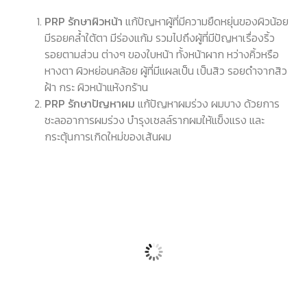
PRP รักษาผิวหน้า
แก้ปัญหาผู้ที่มีความยืดหยุ่นของผิวน้อย
มีรอยคล้ำใต้ตา มีร่องแก้ม รวมไปถึงผู้ที่มีปัญหาเรื่องริ้ว
รอยตามส่วน ต่างๆ ของใบหน้า ทั้งหน้าผาก หว่างคิ้วหรือ
หางตา ผิวหย่อนคล้อย ผู้ที่มีแผลเป็น เป็นสิว รอยดำจากสิว
ฝ้า กระ ผิวหน้าแห้งกร้าน
PRP รักษาปัญหาผม
แก้ปัญหาผมร่วง ผมบาง ด้วยการ
ชะลออาการผมร่วง บำรุงเซลล์รากผมให้แข็งแรง และ
กระตุ้นการเกิดใหม่ของเส้นผม