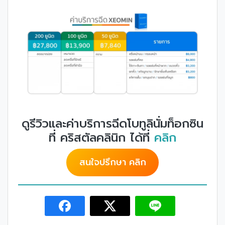
ดูรีวิวและค่าบริการฉีดโบทูลินั่มท็อกซิน
ที่ คริสตัลคลินิก ได้ที่
คลิก
สนใจปรึกษา คลิก