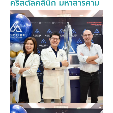
คริสตัลคลินิก มหาสารคาม