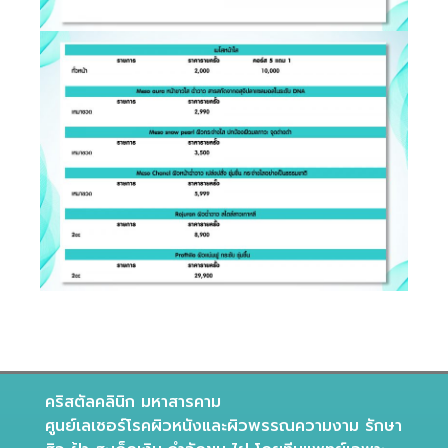
คริสตัลคลินิก มหาสารคาม
ศูนย์เลเซอร์โรคผิวหนังและผิวพรรณความงาม รักษา