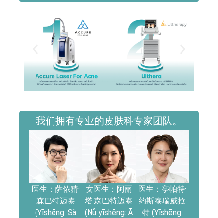
我们拥有专业的皮肤科专家团队。
医生：萨侬猜·
女医生：阿丽
医生：亭帕特·
森巴特迈泰
塔·森巴特迈泰
约斯泰瑞威拉
(Yīshēng: Sà
(Nǚ yīshēng: Ā
特 (Yīshēng: