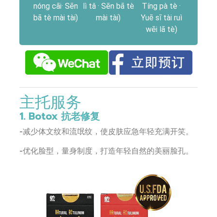
nóng cāi· Sēn
lì tǎ · Sēn bā tè
Tíng pà tè ·
bā tè mài tài)
mài tài)
Yuē sī tài ruì
wēi lā tè)
主托服务
1. Botox 抗老修复
-减少体文纹和流氓纹，使皮肤应急年轻充满开笑。
-优化脸型，量身制度，打造年轻自然的美丽脸孔。