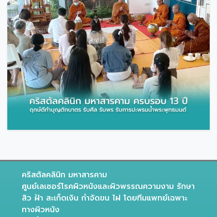
คริสตัลคลินิก มหาสารคาม
ศูนย์เลเซอร์โรคผิวหนังและผิวพรรณความงาม รักษา
สิว ฝ้า สะเก็ดเงิน กำจัดขน ไฝ โดยทีมแพทย์เฉพาะ
ทางผิวหนัง