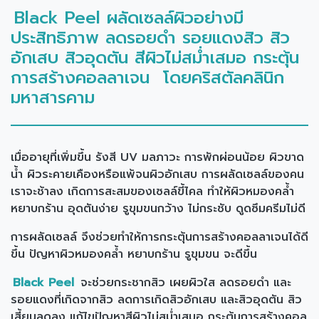
Black Peel ผลัดเซลล์ผิวอย่างมี
ประสิทธิภาพ ลดรอยดำ รอยแดงสิว สิว
อักเสบ สิวอุดตัน สีผิวไม่สม่ำเสมอ กระตุ้น
การสร้างคอลลาเจน
โดยคริสตัลคลินิก
มหาสารคาม
เมื่ออายุที่เพิ่มขึ้น รังสี UV มลภาวะ การพักผ่อนน้อย ผิวขาด
น้ำ ผิวระคายเคืองหรือแพ้จนผิวอักเสบ การผลัดเซลล์ของคน
เราจะช้าลง เกิดการสะสมของเซลล์ขี้ไคล ทำให้ผิวหมองคล้ำ
หยาบกร้าน อุดตันง่าย รูขุมขนกว้าง ไม่กระชับ ดูดซึมครีมไม่ดี
การผลัดเซลล์ จึงช่วยทำให้การกระตุ้นการสร้างคอลลาเจนได้ดี
ขึ้น ปัญหาผิวหมองคล้ำ หยาบกร้าน รูขุมขน จะดีขึ้น
Black Peel
จะช่วยกระชากสิว เผยผิวใส ลดรอยดำ และ
รอยแดงที่เกิดจากสิว ลดการเกิดสิวอักเสบ และสิวอุดตัน สิว
เสี้ยนลดลง แก้ไขปัญหาสีผิวไม่สม่ำเสมอ กระตุ้นการสร้างคอล