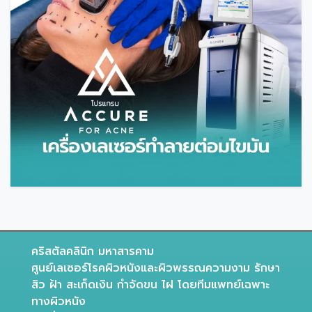
คริสตัลคลินิก มหาสารคาม
ศูนย์เลเซอร์โรคผิวหนังและผิวพรรณความงาม รักษา
สิว ฝ้า สะเก็ดเงิน กำจัดขน ไฝ โดยทีมแพทย์เฉพาะ
ทางผิวหนัง