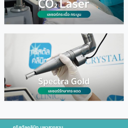
คริสตัลคลินิก มหาสารคาม