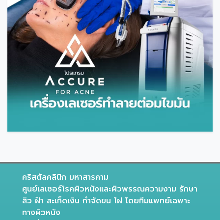
คริสตัลคลินิก มหาสารคาม
ศูนย์เลเซอร์โรคผิวหนังและผิวพรรณความงาม รักษา
สิว ฝ้า สะเก็ดเงิน กำจัดขน ไฝ โดยทีมแพทย์เฉพาะ
ทางผิวหนัง