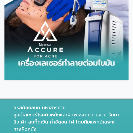
คริสตัลคลินิก มหาสารคาม
ศูนย์เลเซอร์โรคผิวหนังและผิวพรรณความงาม รักษา
สิว ฝ้า สะเก็ดเงิน กำจัดขน ไฝ โดยทีมแพทย์เฉพาะ
ทางผิวหนัง