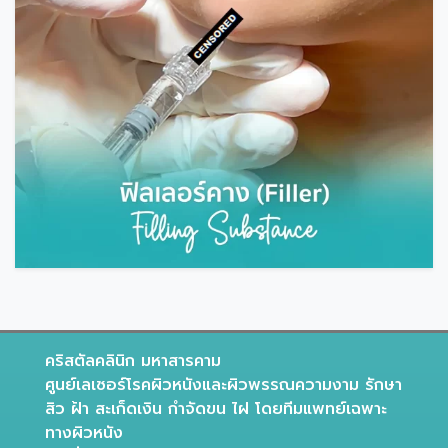
คริสตัลคลินิก มหาสารคาม
ศูนย์เลเซอร์โรคผิวหนังและผิวพรรณความงาม รักษา
สิว ฝ้า สะเก็ดเงิน กำจัดขน ไฝ โดยทีมแพทย์เฉพาะ
ทางผิวหนัง