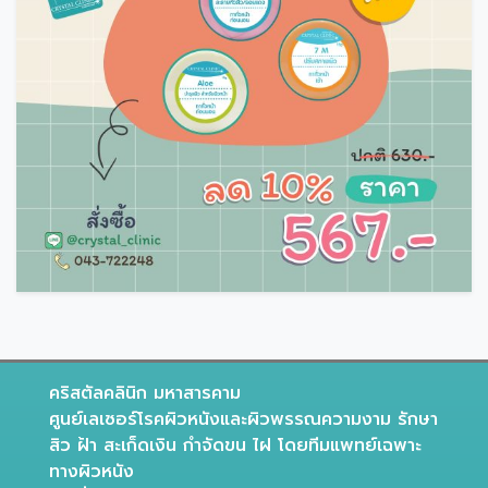
คริสตัลคลินิก มหาสารคาม
ศูนย์เลเซอร์โรคผิวหนังและผิวพรรณความงาม รักษา
สิว ฝ้า สะเก็ดเงิน กำจัดขน ไฝ โดยทีมแพทย์เฉพาะ
ทางผิวหนัง