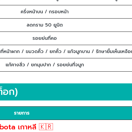
ครึ่งหน้าบน / กรอบหน้า
ลดกราม 50 ยูนิต
รอยย่นที่คอ
ี่หน้าผาก / ขมวดคิ้ว / ยกคิ้ว / แก้จมูกบาน / รักษายิ้มเห็นเหงือ
แก้คางสิ่ว / ยกมุมปาก / รอยย่นที่จมูก
็อก)
รายการ
bota เกาหลี 🇰🇷