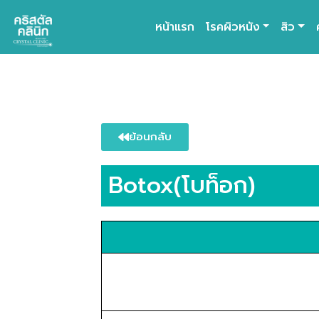
หน้าแรก
โรคผิวหนัง
สิว
Main Navigation
ย้อนกลับ
Botox(โบท็อก)