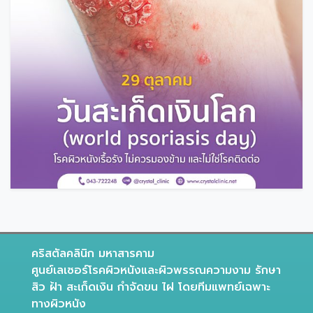
คริสตัลคลินิก มหาสารคาม
ศูนย์เลเซอร์โรคผิวหนังและผิวพรรณความงาม รักษา
สิว ฝ้า สะเก็ดเงิน กำจัดขน ไฝ โดยทีมแพทย์เฉพาะ
ทางผิวหนัง